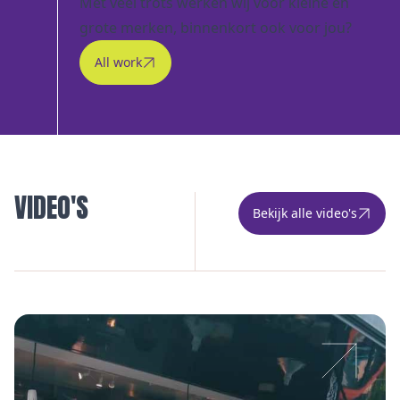
Met veel trots werken wij voor kleine en
grote merken, binnenkort ook voor jou?
All work
VIDEO'S
Bekijk alle video's