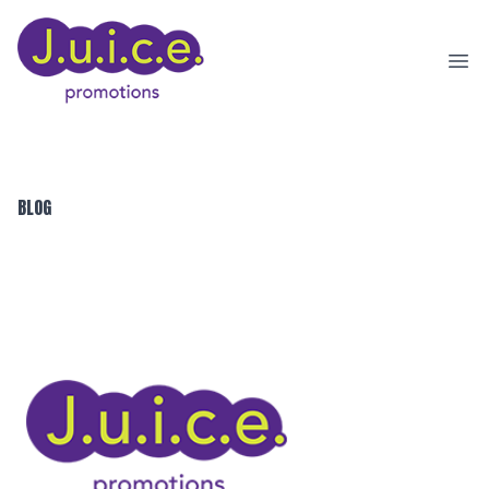
Ope
BLOG