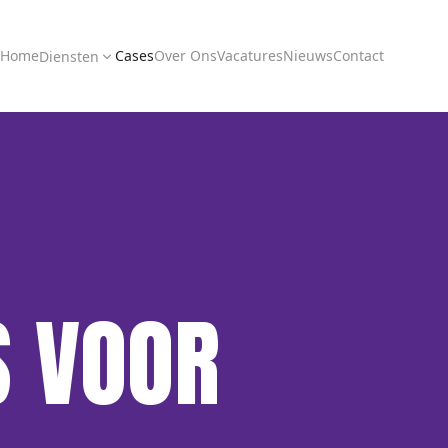
Home
Cases
Over Ons
Vacatures
Nieuws
Contact
Diensten
S VOOR