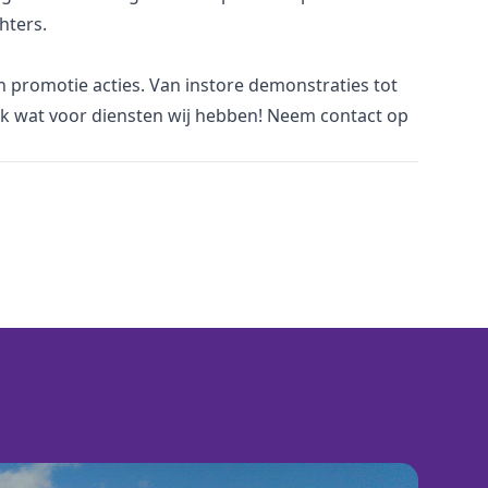
hters.
an promotie acties. Van
i
nstore demonstraties tot
jk wat voor
diensten
wij hebben! Neem
contact
op