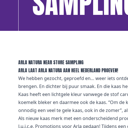
SAMPLIN
ARLA NATURA NEAR STORE SAMPLING
ARLA LAAT ARLA NATURA AAN HEEL NEDERLAND PROEVEN!
We hebben gezocht, geproefd en… weer iets ontde
brengen. En dichter bij puur smaak. En die kaas he
Kaas heeft een lichtgele kleur vanwege de stof car
koemelk bleker en daarmee ook de kaas. “Om de kaa
onnodig een veel te gele kaas, ook in de zomer”, al
Als nieuw kaas merk met een onderscheidend produ
J.u.i.c.e. Promotions voor Arla gedaan! Tijdens e