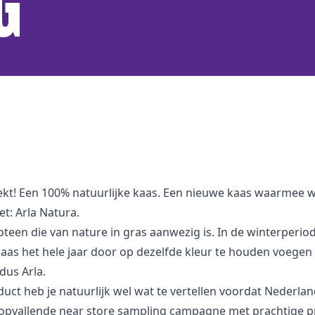
G
kt! Een 100% natuurlijke kaas. Een nieuwe kaas waarmee w
et: Arla Natura.
oteen die van nature in gras aanwezig is. In de winterperi
s het hele jaar door op dezelfde kleur te houden voegen k
dus Arla.
ct heb je natuurlijk wel wat te vertellen voordat Nederla
en opvallende near store sampling campagne met prachtige 