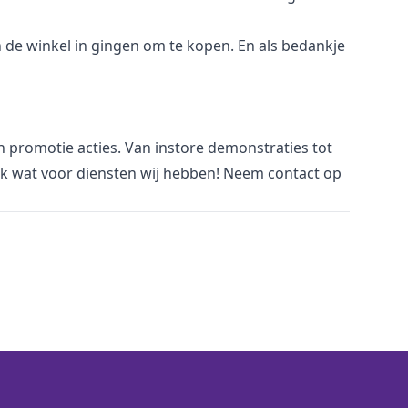
een de winkel in gingen om te kopen. En als bedankje
an promotie acties. Van
i
nstore demonstraties tot
jk wat voor
diensten
wij hebben! Neem
contact
op