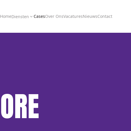
Home
Cases
Over Ons
Vacatures
Nieuws
Contact
Diensten
TORE