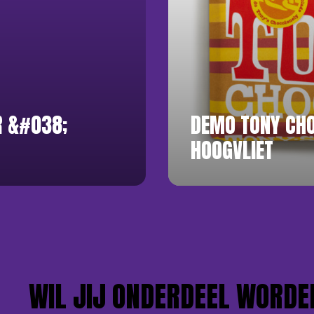
R &#038;
DEMO TONY CH
HOOGVLIET
WIL JIJ ONDERDEEL WORDEN 