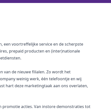
n, een voortreffelijke service en de scherpste
res, prepaid producten en (inter)nationale
netdiensten.
n van de nieuwe filialen. Zo wordt het
mpany weinig werk, één telefoontje en wij
ust hart deze marketingtaak aan ons overlaten,
an promotie acties. Van
i
nstore demonstraties tot