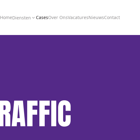
Home
Cases
Over Ons
Vacatures
Nieuws
Contact
Diensten
RAFFIC