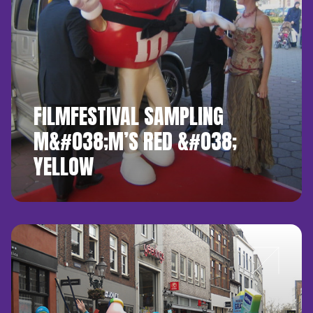
FILMFESTIVAL SAMPLING
M&#038;M’S RED &#038;
YELLOW