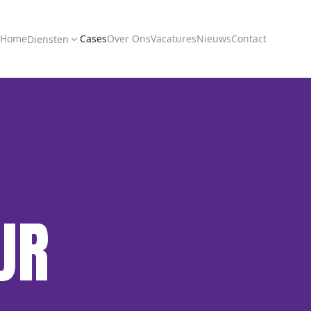
Home
Cases
Over Ons
Vacatures
Nieuws
Contact
Diensten
UR