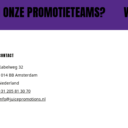
NZE PROMOTIETEAMS?
WIL 
CONTACT
Kabelweg 32
1014 BB Amsterdam
Nederland
+31 205 81 30 70
info@juicepromotions.nl