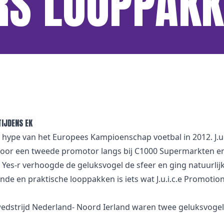
RS LOOPPAK
IJDENS EK
hype van het Europees Kampioenschap voetbal in 2012. J.u.i.
d door een tweede promotor langs bij C1000 Supermarkten
 Yes-r verhoogde de geluksvogel de sfeer en ging natuurlij
ende en praktische looppakken is iets wat J.u.i.c.e Promotion
e wedstrijd Nederland- Noord Ierland waren twee geluksv