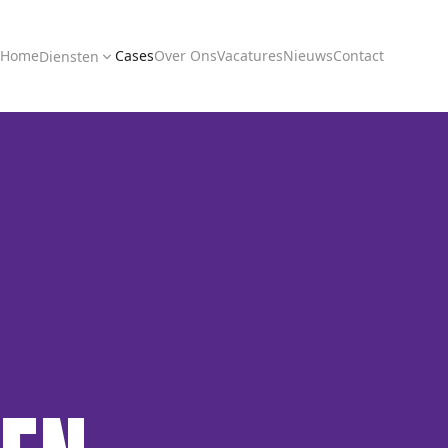
Home
Cases
Over Ons
Vacatures
Nieuws
Contact
Diensten