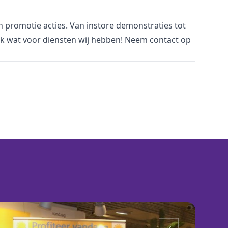
an promotie acties. Van
i
nstore demonstraties tot
jk wat voor
diensten
wij hebben! Neem
contact
op