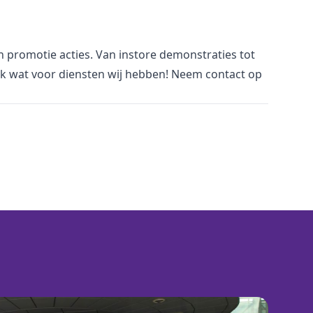
an promotie acties. Van
i
nstore demonstraties tot
jk wat voor
diensten
wij hebben! Neem
contact
op