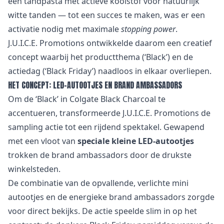
een tandpasta met actieve koolstof voor natuurlijk
witte tanden — tot een succes te maken, was er een
activatie nodig met maximale
stopping power
.
J.U.I.C.E. Promotions ontwikkelde daarom een creatief
concept waarbij het productthema (‘Black’) en de
actiedag (‘Black Friday’) naadloos in elkaar overliepen.
HET CONCEPT: LED-AUTOOTJES EN BRAND AMBASSADORS
Om de ‘Black’ in Colgate Black Charcoal te
accentueren, transformeerde J.U.I.C.E. Promotions de
sampling actie tot een rijdend spektakel. Gewapend
met een vloot van
speciale kleine LED-autootjes
trokken de brand ambassadors door de drukste
winkelsteden.
De combinatie van de opvallende, verlichte mini
autootjes en de energieke brand ambassadors zorgde
voor direct bekijks. De actie speelde slim in op het