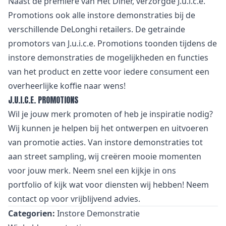
Naast de première van Het Diner, verzorgde J.u.i.c.e.
Promotions ook alle instore demonstraties bij de
verschillende DeLonghi retailers. De getrainde
promotors van J.u.i.c.e. Promotions toonden tijdens de
instore demonstraties de mogelijkheden en functies
van het product en zette voor iedere consument een
overheerlijke koffie naar wens!
J.U.I.C.E. PROMOTIONS
Wil je jouw merk promoten of heb je inspiratie nodig?
Wij kunnen je helpen bij het ontwerpen en uitvoeren
van promotie acties. Van
i
nstore demonstraties tot
aan street sampling, wij creëren mooie momenten
voor jouw merk. Neem snel een kijkje in
ons
portfolio
of kijk wat voor
diensten
wij hebben! Neem
contact
op voor vrijblijvend advies.
Categorien:
Instore Demonstratie