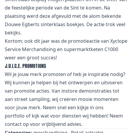
de feestelijke periode van de Sint te komen. Na
plaatsing werd deze afgevuld met de alom bekende
Douwe Egberts sinterklaas boekjes. De actie trok veel
bekijks.
Kortom; ook dit jaar was de promotieactie van Xyclope
Service Merchandising en supermarktketen C1000
weer een groot succes!
J.U.I.C.E. PROMOTIONS
Wil je jouw merk promoten of heb je inspiratie nodig?
Wij kunnen je helpen bij het ontwerpen en uitvoeren
van promotie acties. Van
i
nstore demonstraties tot
aan street sampling, wij creëren mooie momenten
voor jouw merk. Neem snel een kijkje in
ons
portfolio
of kijk wat voor
diensten
wij hebben! Neem
contact
op voor vrijblijvend advies.
Categorien:
merchandising
Retail activatie