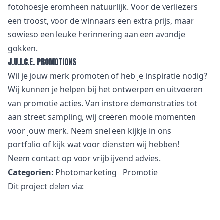
fotohoesje eromheen natuurlijk. Voor de verliezers
een troost, voor de winnaars een extra prijs, maar
sowieso een leuke herinnering aan een avondje
gokken.
J.U.I.C.E. PROMOTIONS
Wil je jouw merk promoten of heb je inspiratie nodig?
Wij kunnen je helpen bij het ontwerpen en uitvoeren
van promotie acties. Van
i
nstore demonstraties tot
aan street sampling, wij creëren mooie momenten
voor jouw merk. Neem snel een kijkje in
ons
portfolio
of kijk wat voor
diensten
wij hebben!
Neem
contact
op voor vrijblijvend advies.
Categorien:
Photomarketing
Promotie
Dit project delen via: