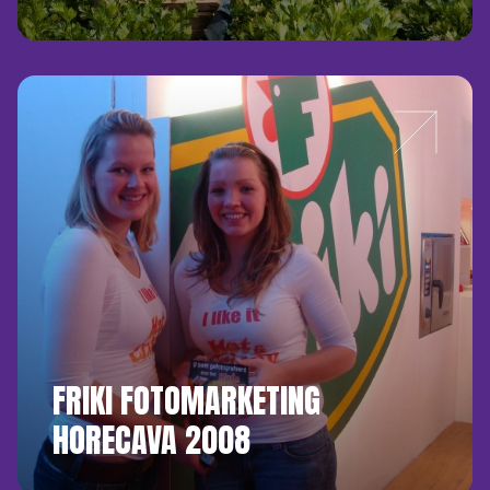
FRIKI FOTOMARKETING
HORECAVA 2008