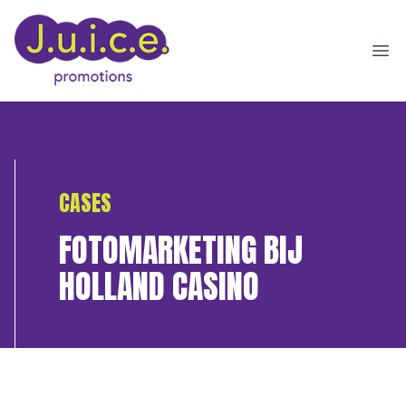
Ope
CASES
FOTOMARKETING BIJ
HOLLAND CASINO