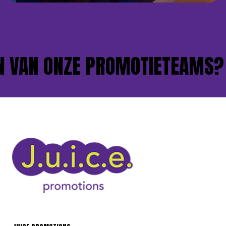
VAN ONZE PROMOTIETEAMS?