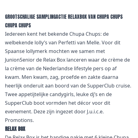
GROOTSCHALIGE SAMPLINGACTIE RELAXBOX VAN CHUPA CHUPS
CHUPA CHUPS
Iedereen kent het bekende Chupa Chups: de
welbekende lolly’s van Perfetti van Melle. Voor dit
Spaanse lollymerk mochten we samen met
JunionSenior de Relax Box lanceren waar de crème de
la crème van de Nederlandse lifestyle pers op af
kwam. Men kwam, zag, proefde en zakte daarna
heerlijk onderuit aan boord van de SupperClub cruise.
Twee appetijtelijke candygirls, leuke dj’s en de
SupperClub boot vormden het décor voor dit
evenement. Deze zijn ingezet door J.u.i.c.e.
Promotions.
RELAX BOX
De Relax Box is het handige pakje met 6 kleine Chupa