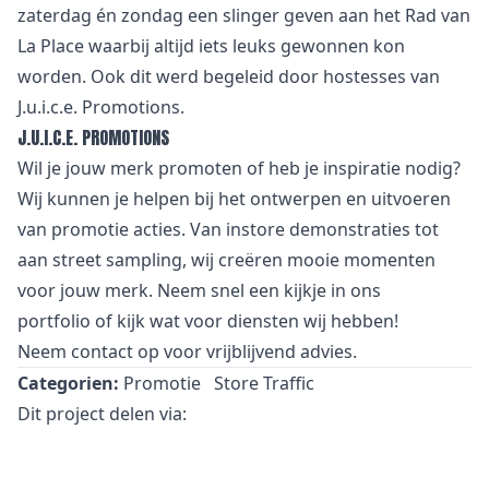
zaterdag én zondag een slinger geven aan het Rad van
La Place waarbij altijd iets leuks gewonnen kon
worden. Ook dit werd begeleid door hostesses van
J.u.i.c.e. Promotions.
J.U.I.C.E. PROMOTIONS
Wil je jouw merk promoten of heb je inspiratie nodig?
Wij kunnen je helpen bij het ontwerpen en uitvoeren
van promotie acties. Van
i
nstore demonstraties tot
aan street sampling, wij creëren mooie momenten
voor jouw merk. Neem snel een kijkje in
ons
portfolio
of kijk wat voor
diensten
wij hebben!
Neem
contact
op voor vrijblijvend advies.
Categorien:
Promotie
Store Traffic
Dit project delen via: