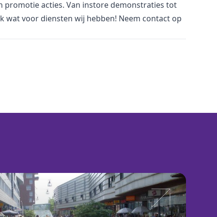
an promotie acties. Van
i
nstore demonstraties tot
jk wat voor
diensten
wij hebben! Neem
contact
op