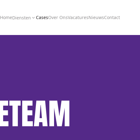
Home
Cases
Over Ons
Vacatures
Nieuws
Contact
Diensten
IETEAM