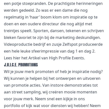
een potje stoepranden. De prachtigste herinneringen
werden gedeeld. Zo was er een dame die nog
regelmatig in ‘haar’ boom klom om inspiratie op te
doen en een oudere directeur die nog altijd met
treintjes speelt. Sporten, dansen, tekenen en schrijven
bleken favoriet te zijn bij de marketing deskundigen.
Videoproductie bedrijf en zusje
Zelfspot
produceerde
een hele leuke sfeerimpressie van
dag 1
en
dag 2
.
Lees hier het
Artikel
van High Profile Events.
J.U.I.C.E. PROMOTIONS
Wil je jouw merk promoten of heb je inspiratie nodig?
Wij kunnen je helpen bij het ontwerpen en uitvoeren
van promotie acties. Van
i
nstore demonstraties tot
aan street sampling, wij creëren mooie momenten
voor jouw merk. Neem snel een kijkje in
ons
portfolio
of kijk wat voor
diensten
wij hebben! Neem