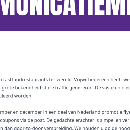
MUNICATIEM
fastfoodrestaurants ter wereld. Vrijwel iedereen heeft wel
 grote bekendheid store traffic genereren. De vaste en ni
uleerd worden.
vember en december in een deel van Nederland promotie flye
scoupons via de post. De gedachte erachter is simpel en verko
n dan door-to-door verspreiding. We houden u op de hoogte 