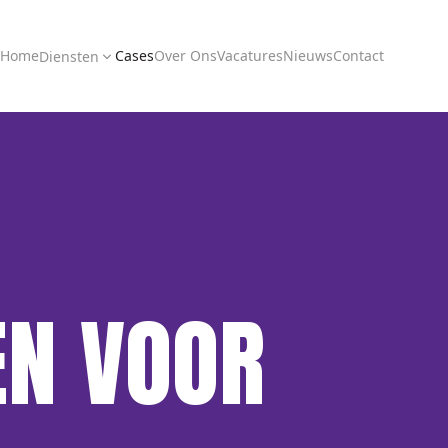
Home
Cases
Over Ons
Vacatures
Nieuws
Contact
Diensten
N VOOR