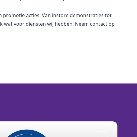
an promotie acties. Van
i
nstore demonstraties tot
jk wat voor
diensten
wij hebben! Neem
contact
op