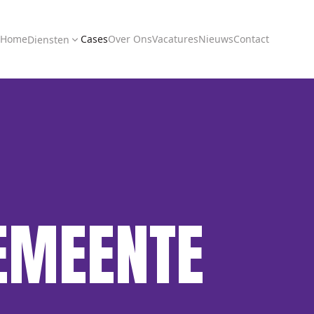
Home
Cases
Over Ons
Vacatures
Nieuws
Contact
Diensten
EMEENTE