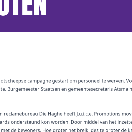
OTEN
ootscheepse campagne gestart om personeel te werven. Voo
te. Burgemeester Staatsen en gemeentesecretaris Atsma he
reclamebureau Die Haghe heeft J.u.i.c.e. Promotions
movi
oards ondersteund kon worden. Door middel van het inzett
met de bewoners. Hoe groter het breik, des te groter de 