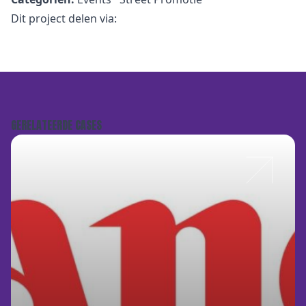
Dit project delen via:
GERELATEERDE CASES