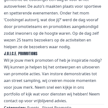
autoverkeer. De auto’s maakten plaats voor sportieve
en spetterende evenementen. Onder het mom
‘Coolsingel autovrij, wat doe jij?’ werd de dag vooraf
door promotieteams en promobikes aangekondigd
zodat inwoners op de hoogte waren. Op de dag zelf
wezen 25 teams bezoekers op de activiteiten en
hielpen ze de bezoekers waar nodig.
J.U.I.C.E. PROMOTIONS
Wil je jouw merk promoten of heb je inspiratie nodig?
Wij kunnen je helpen bij het ontwerpen en uitvoeren
van promotie acties. Van
i
nstore demonstraties tot
aan street sampling, wij creëren mooie momenten
voor jouw merk. Neem snel een kijkje in
ons
portfolio
of kijk wat voor
diensten
wij hebben! Neem
contact
op voor vrijblijvend advies.
Categorien:
Events
Street Promotie