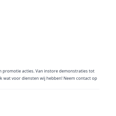
an promotie acties. Van
i
nstore demonstraties tot
jk wat voor
diensten
wij hebben! Neem
contact
op