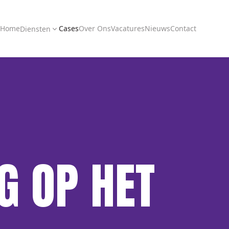
Home
Cases
Over Ons
Vacatures
Nieuws
Contact
Diensten
G OP HET