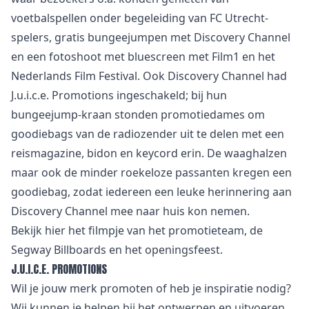
voetbalspellen onder begeleiding van FC Utrecht-
spelers, gratis bungeejumpen met Discovery Channel
en een fotoshoot met bluescreen met Film1 en het
Nederlands Film Festival. Ook Discovery Channel had
J.u.i.c.e. Promotions ingeschakeld; bij hun
bungeejump-kraan stonden promotiedames om
goodiebags van de radiozender uit te delen met een
reismagazine, bidon en keycord erin. De waaghalzen
maar ook de minder roekeloze passanten kregen een
goodiebag, zodat iedereen een leuke herinnering aan
Discovery Channel mee naar huis kon nemen.
Bekijk hier
het filmpje
van het promotieteam, de
Segway Billboards en het openingsfeest.
J.U.I.C.E. PROMOTIONS
Wil je jouw merk promoten of heb je inspiratie nodig?
Wij kunnen je helpen bij het ontwerpen en uitvoeren