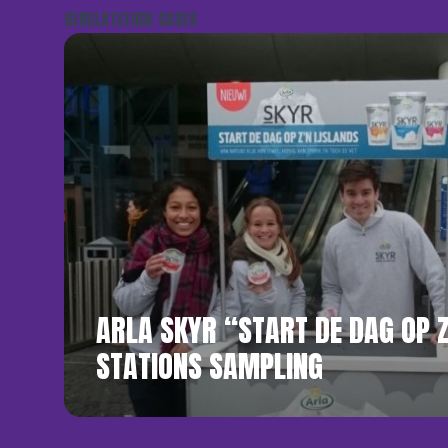
GERELATEERDE CASES
ARLA SKYR “START DE DAG OP 
STATIONS SAMPLING