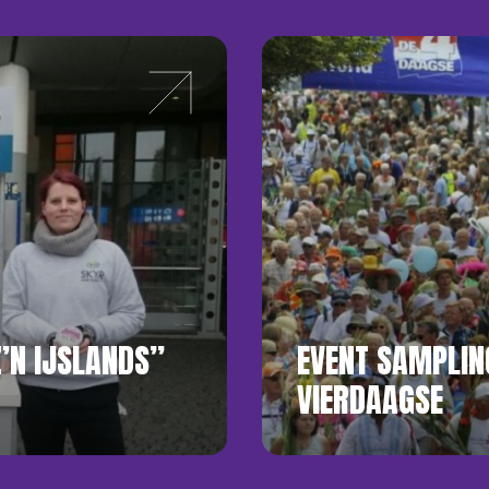
Z’N IJSLANDS”
EVENT SAMPLIN
VIERDAAGSE