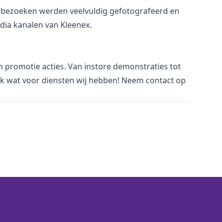
e bezoeken werden veelvuldig gefotografeerd en
dia kanalen van Kleenex.
an promotie acties. Van
i
nstore demonstraties tot
jk wat voor
diensten
wij hebben! Neem
contact
op