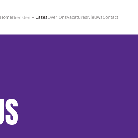
Home
Cases
Over Ons
Vacatures
Nieuws
Contact
Diensten
US