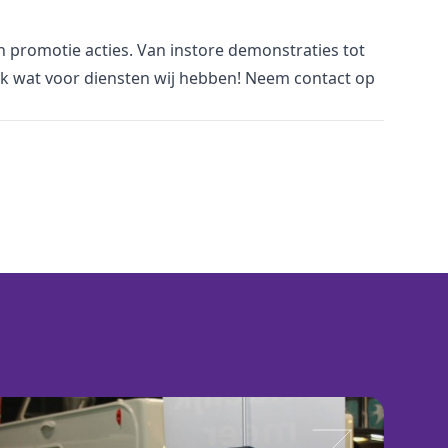
an promotie acties. Van
i
nstore demonstraties tot
jk wat voor
diensten
wij hebben! Neem
contact
op