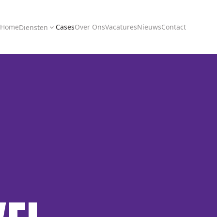
Home
Cases
Over Ons
Vacatures
Nieuws
Contact
Diensten