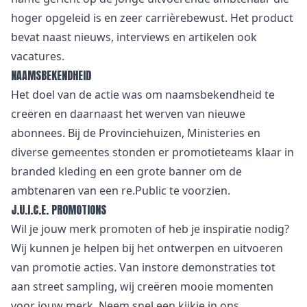
hoger opgeleid is en zeer carrièrebewust. Het product
bevat naast nieuws, interviews en artikelen ook
vacatures.
NAAMSBEKENDHEID
Het doel van de actie was om naamsbekendheid te
creëren en daarnaast het werven van nieuwe
abonnees. Bij de Provinciehuizen, Ministeries en
diverse gemeentes stonden er promotieteams klaar in
branded kleding en een grote banner om de
ambtenaren van een re.Public te voorzien.
J.U.I.C.E. PROMOTIONS
Wil je jouw merk promoten of heb je inspiratie nodig?
Wij kunnen je helpen bij het ontwerpen en uitvoeren
van promotie acties. Van
i
nstore demonstraties tot
aan street sampling, wij creëren mooie momenten
voor jouw merk. Neem snel een kijkje in
ons