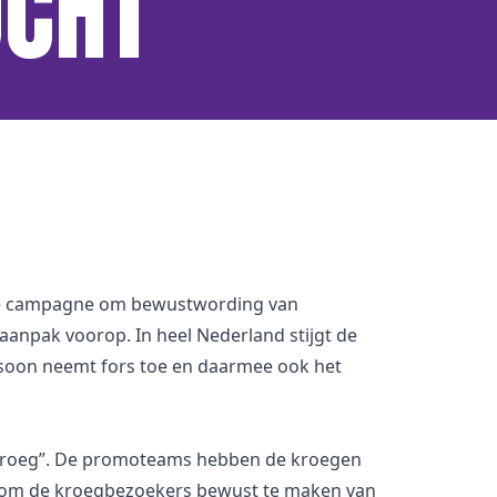
OCHT
ij de campagne om bewustwording van
anpak voorop. In heel Nederland stijgt de
persoon neemt fors toe en daarmee ook het
amkroeg”. De promoteams hebben de kroegen
el om de kroegbezoekers bewust te maken van