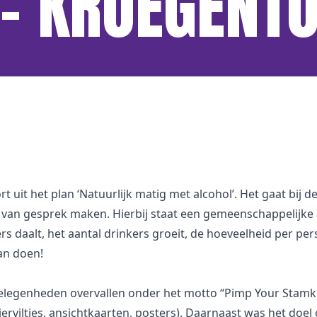
– KROEGENT
rt uit het plan ‘Natuurlijk matig met alcohol’. Het gaat b
van gesprek maken. Hierbij staat een gemeenschappelijke a
kers daalt, het aantal drinkers groeit, de hoeveelheid per 
an doen!
ecagelegenheden overvallen onder het motto “Pimp Your St
rviltjes, ansichtkaarten, posters). Daarnaast was het do