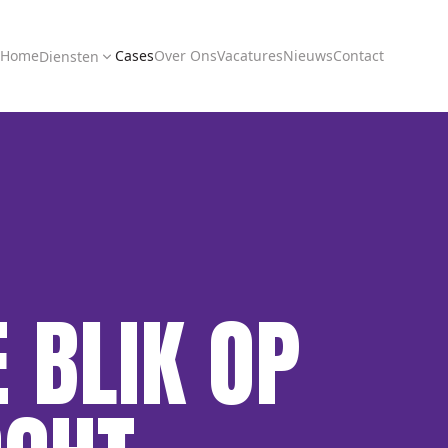
Home
Cases
Over Ons
Vacatures
Nieuws
Contact
Diensten
 BLIK OP