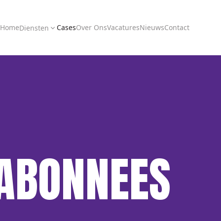
Home
Cases
Over Ons
Vacatures
Nieuws
Contact
Diensten
ABONNEES