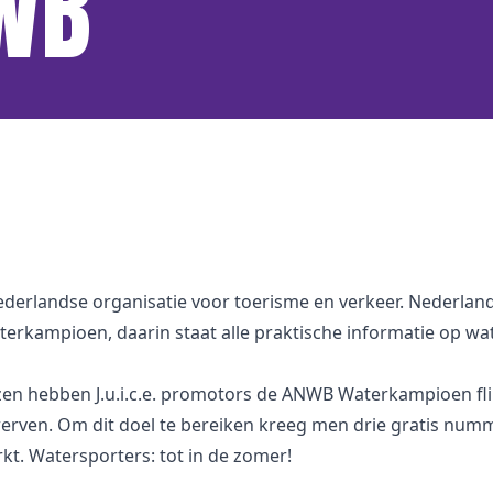
WB
derlandse organisatie voor toerisme en verkeer. Nederland 
erkampioen, daarin staat alle praktische informatie op wa
n hebben J.u.i.c.e. promotors de ANWB Waterkampioen flin
rven. Om dit doel te bereiken kreeg men drie gratis numm
t. Watersporters: tot in de zomer!