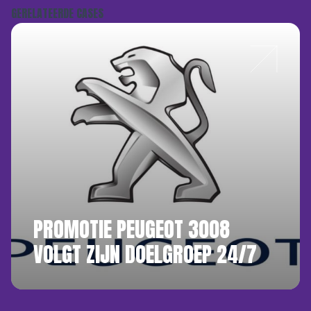
GERELATEERDE CASES
PROMOTIE PEUGEOT 3008
VOLGT ZIJN DOELGROEP 24/7