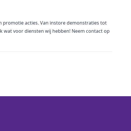
an promotie acties. Van
i
nstore demonstraties tot
jk wat voor
diensten
wij hebben! Neem
contact
op