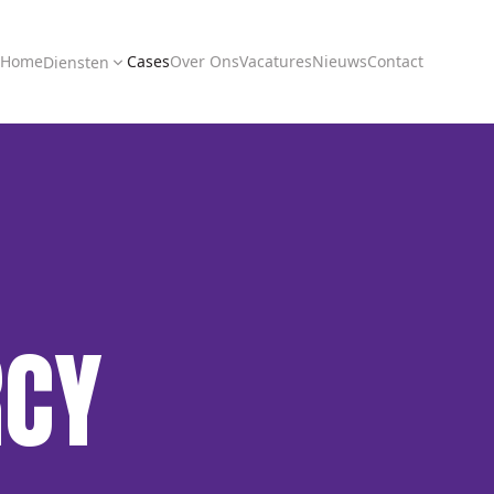
Home
Cases
Over Ons
Vacatures
Nieuws
Contact
Diensten
RCY