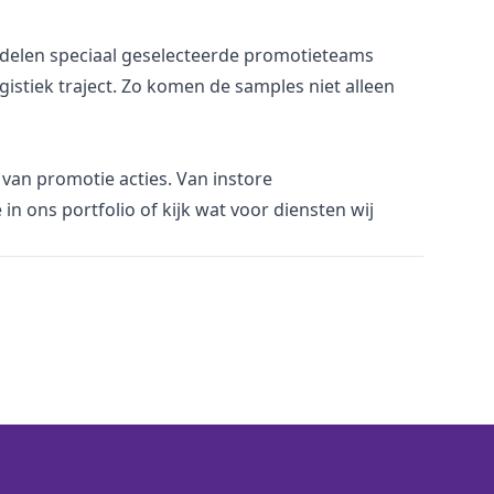
d delen speciaal geselecteerde promotieteams
istiek traject. Zo komen de samples niet alleen
n van promotie acties. Van
i
nstore
e in
ons portfolio
of kijk wat voor
diensten
wij