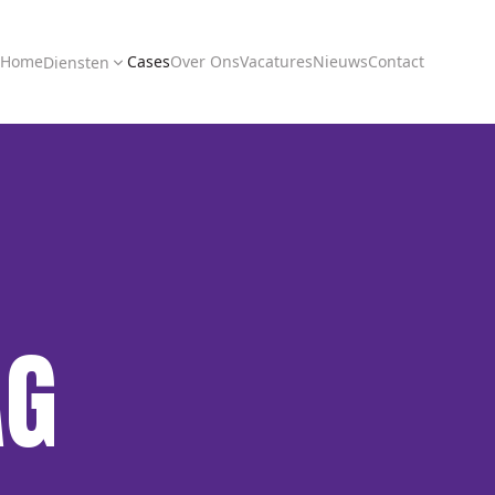
Home
Cases
Over Ons
Vacatures
Nieuws
Contact
Diensten
AG