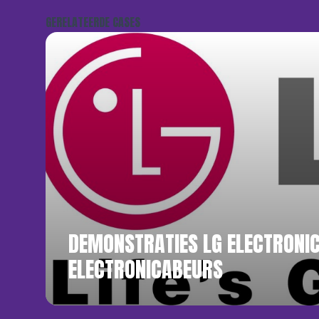
GERELATEERDE CASES
DEMONSTRATIES LG ELECTRONIC
ELECTRONICABEURS