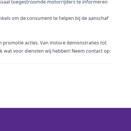
ssaal toegestroomde motorrijders te informeren
inkels om de consument te helpen bij de aanschaf
an promotie acties. Van
i
nstore demonstraties tot
jk wat voor
diensten
wij hebben! Neem
contact
op