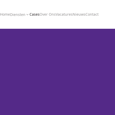
Home
Cases
Over Ons
Vacatures
Nieuws
Contact
Diensten