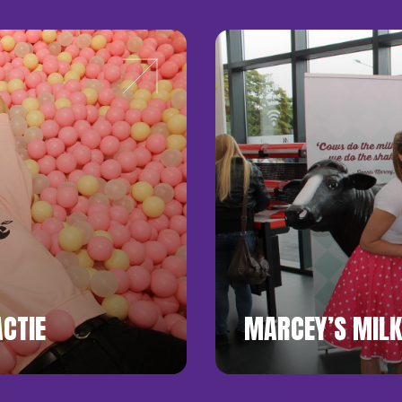
CTIE
MARCEY’S MILK