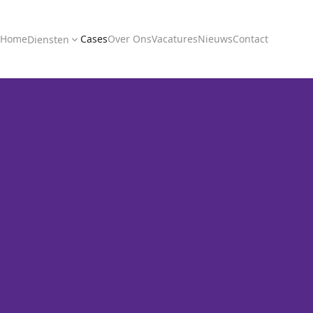
Home
Cases
Over Ons
Vacatures
Nieuws
Contact
Diensten