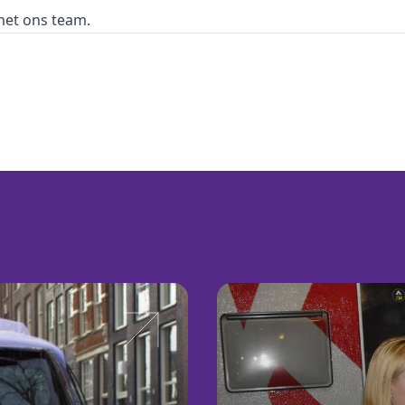
 met ons
team.