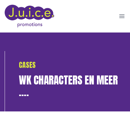
Ope
CASES
WK CHARACTERS EN MEER
….