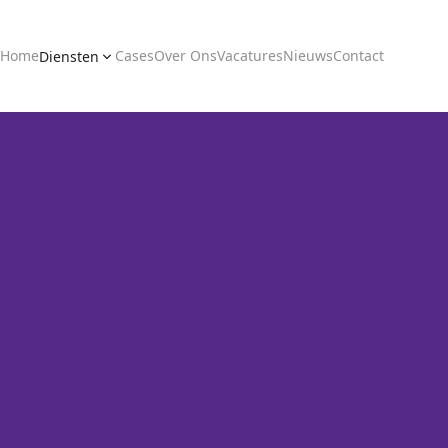
Home
Cases
Over Ons
Vacatures
Nieuws
Contact
Diensten