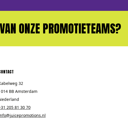
ONZE PROMOTIETEAMS?
WI
CONTACT
Kabelweg 32
1014 BB Amsterdam
Nederland
+31 205 81 30 70
info@juicepromotions.nl