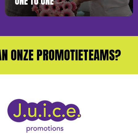
ONE TO ONE
 ONZE PROMOTIETEAMS?
WI