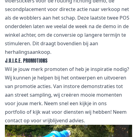
vloerstickers voor de routing richting demo, de
secondplacement voor directe actie naar verkoop net
als de wobblers aan het schap. Deze laatste twee POS
onderdelen laten we veelal de week na de demo in de
winkel achter, om de conversie op langere termijn te
stimuleren. Dit draagt bovendien bij aan
herhalingsaankoop.
J.U.I.C.E. PROMOTIONS
Wil je jouw merk promoten of heb je inspiratie nodig?
Wij kunnen je helpen bij het ontwerpen en uitvoeren
van promotie acties. Van instore demonstraties tot
aan street sampling, wij creëren mooie momenten
voor jouw merk. Neem snel een kijkje in
ons
portfolio
of kijk wat voor
diensten
wij hebben! Neem
contact
op voor vrijblijvend advies.