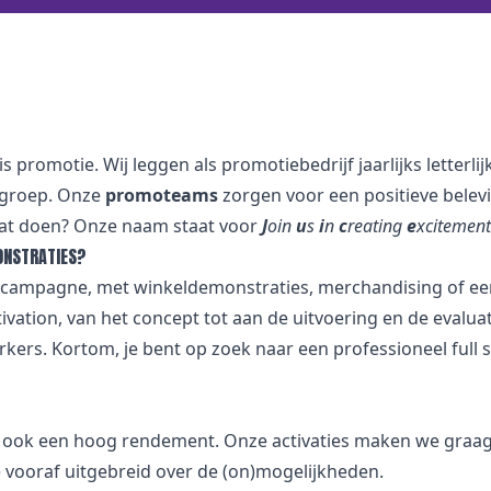
 is promotie. Wij leggen als promotiebedrijf jaarlijks lette
lgroep. Onze
promoteams
zorgen voor een positieve belev
j dat doen? Onze naam staat voor
J
oin
u
s
i
n
c
reating
e
xcitement
ONSTRATIES?
ng campagne, met winkeldemonstraties, merchandising of e
tivation, van het concept tot aan de uitvoering en de evalu
rs. Kortom, je bent op zoek naar een professioneel full ser
r ook een hoog rendement. Onze activaties maken we graag
 vooraf uitgebreid over de (on)mogelijkheden.