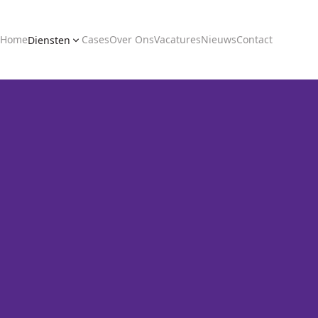
Home
Cases
Over Ons
Vacatures
Nieuws
Contact
Diensten