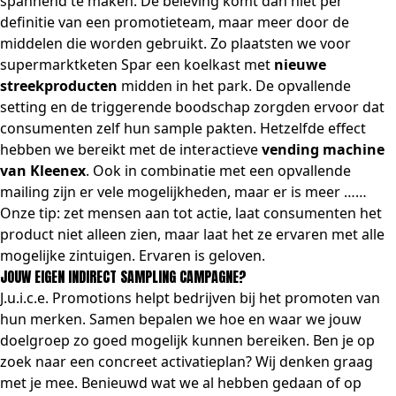
spannend te maken. De beleving komt dan niet per
definitie van een promotieteam, maar meer door de
middelen die worden gebruikt. Zo plaatsten we voor
supermarktketen Spar een koelkast met
nieuwe
streekproducten
midden in het park. De opvallende
setting en de triggerende boodschap zorgden ervoor dat
consumenten zelf hun sample pakten. Hetzelfde effect
hebben we bereikt met de interactieve
vending machine
van Kleenex
. Ook in combinatie met een opvallende
mailing zijn er vele mogelijkheden, maar er is meer ……
Onze tip: zet mensen aan tot actie, laat consumenten het
product niet alleen zien, maar laat het ze ervaren met alle
mogelijke zintuigen. Ervaren is geloven.
JOUW EIGEN INDIRECT SAMPLING CAMPAGNE?
J.u.i.c.e. Promotions helpt bedrijven bij het promoten van
hun merken. Samen bepalen we hoe en waar we jouw
doelgroep zo goed mogelijk kunnen bereiken. Ben je op
zoek naar een concreet activatieplan? Wij denken graag
met je mee. Benieuwd wat we al hebben gedaan of op