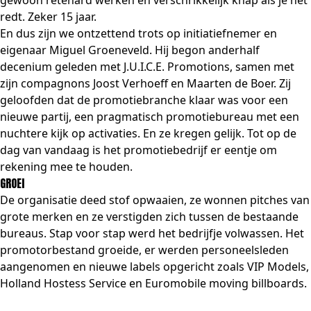
gewoon retehard werken en verschrikkelijk knap als je het
redt. Zeker 15 jaar.
En dus zijn we ontzettend trots op initiatiefnemer en
eigenaar Miguel Groeneveld. Hij begon anderhalf
decenium geleden met J.U.I.C.E. Promotions, samen met
zijn compagnons Joost Verhoeff en Maarten de Boer. Zij
geloofden dat de promotiebranche klaar was voor een
nieuwe partij, een pragmatisch promotiebureau met een
nuchtere kijk op activaties. En ze kregen gelijk. Tot op de
dag van vandaag is het promotiebedrijf er eentje om
rekening mee te houden.
GROEI
De organisatie deed stof opwaaien, ze wonnen pitches van
grote merken en ze verstigden zich tussen de bestaande
bureaus. Stap voor stap werd het bedrijfje volwassen. Het
promotorbestand groeide, er werden personeelsleden
aangenomen en nieuwe labels opgericht zoals VIP Models,
Holland Hostess Service en Euromobile moving billboards.