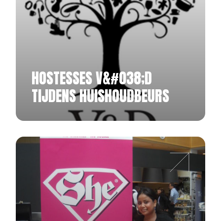
HOSTESSES V&#038;D
TIJDENS HUISHOUDBEURS