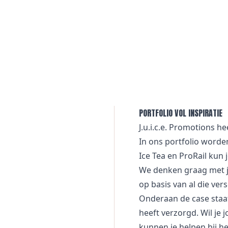
PORTFOLIO VOL INSPIRATIE
J.u.i.c.e. Promotions h
In ons portfolio worden
Ice Tea
en
ProRail
kun j
We denken graag met j
op basis van al die ve
Onderaan de case staa
heeft verzorgd. Wil je 
kunnen je helpen bij h