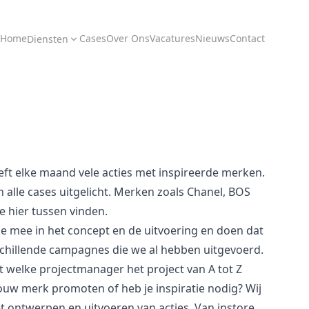
Home
Cases
Over Ons
Vacatures
Nieuws
Contact
Diensten
eeft elke maand vele acties met inspireerde merken.
 alle cases uitgelicht. Merken zoals
Chanel
,
BOS
e hier tussen vinden.
e mee in het concept en de uitvoering en doen dat
rschillende campagnes die we al hebben uitgevoerd.
t welke
projectmanager
het project van A tot Z
jouw merk promoten of heb je inspiratie nodig? Wij
et ontwerpen en uitvoeren van acties. Van instore