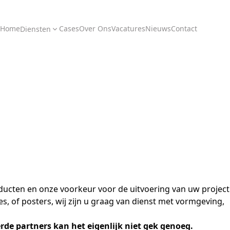
Home
Cases
Over Ons
Vacatures
Nieuws
Contact
Diensten
oducten en onze voorkeur voor de uitvoering van uw project
es, of posters, wij zijn u graag van dienst met vormgeving,
e partners kan het eigenlijk niet gek genoeg.