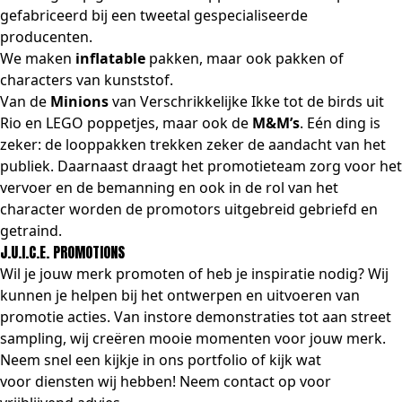
gefabriceerd bij een tweetal gespecialiseerde
producenten.
We maken
inflatable
pakken, maar ook pakken of
characters van kunststof.
Van de
Minions
van Verschrikkelijke Ikke tot de birds uit
Rio en LEGO poppetjes, maar ook de
M&M’s
. Eén ding is
zeker: de looppakken trekken zeker de aandacht van het
publiek. Daarnaast draagt het promotieteam zorg voor het
vervoer en de bemanning en ook in de rol van het
character worden de promotors uitgebreid gebriefd en
getraind.
J.U.I.C.E. PROMOTIONS
Wil je jouw merk promoten of heb je inspiratie nodig? Wij
kunnen je helpen bij het ontwerpen en uitvoeren van
promotie acties. Van
i
nstore demonstraties tot aan street
sampling, wij creëren mooie momenten voor jouw merk.
Neem snel een kijkje in
ons portfolio
of kijk wat
voor
diensten
wij hebben! Neem
contact
op voor