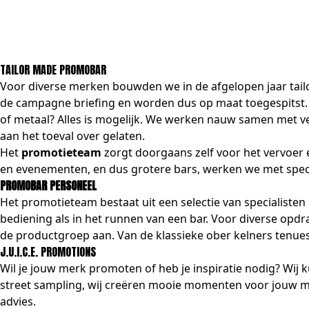
TAILOR MADE PROMOBAR
Voor diverse merken bouwden we in de afgelopen jaar tai
de campagne briefing en worden dus op maat toegespitst. I
of metaal? Alles is mogelijk. We werken nauw samen met ve
aan het toeval over gelaten.
Het
promotieteam
zorgt doorgaans zelf voor het vervoer e
en evenementen, en dus grotere bars, werken we met speci
PROMOBAR PERSONEEL
Het promotieteam bestaat uit een selectie van specialiste
bediening als in het runnen van een bar. Voor diverse opd
de productgroep aan. Van de klassieke ober kelners tenues 
J.U.I.C.E. PROMOTIONS
Wil je jouw merk promoten of heb je inspiratie nodig? Wij 
street sampling, wij creëren mooie momenten voor jouw me
advies.