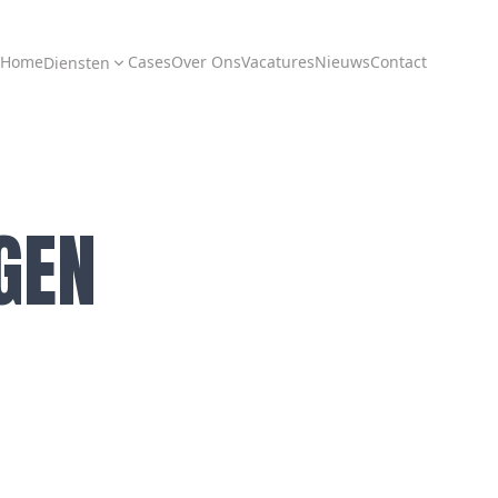
Home
Cases
Over Ons
Vacatures
Nieuws
Contact
Diensten
GEN