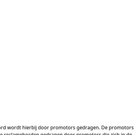
 bord wordt hierbij door promotors gedragen. De promotors
are reclameborden gedragen door promotors die zich in de