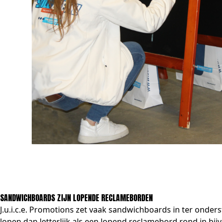
SANDWICHBOARDS ZIJN LOPENDE RECLAMEBORDEN
J.u.i.c.e. Promotions zet vaak sandwichboards in ter onde
lopen dan letterlijk als een lopend reclamebord rond in 