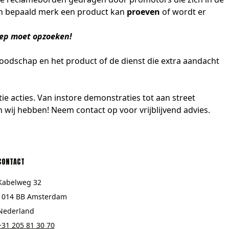
en bepaald merk een product kan
proeven
of wordt er
roep moet opzoeken!
oodschap en het product of de dienst die extra aandacht
ie acties. Van instore
demonstraties
tot aan street
n
wij hebben! Neem
contact
op voor vrijblijvend advies.
CONTACT
Kabelweg 32
1014 BB Amsterdam
Nederland
+31 205 81 30 70