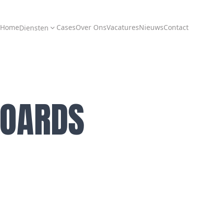
Home
Cases
Over Ons
Vacatures
Nieuws
Contact
Diensten
OARDS