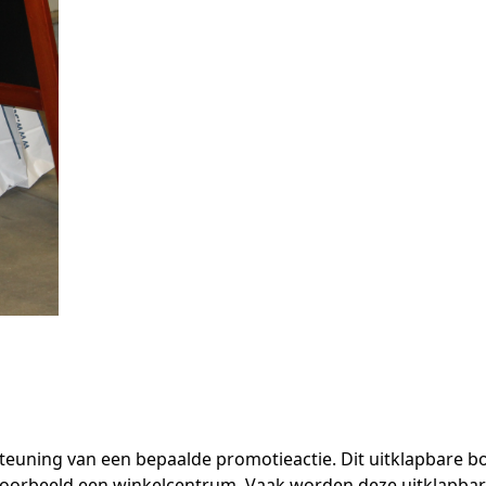
rsteuning van een bepaalde promotieactie. Dit uitklapbare
bijvoorbeeld een winkelcentrum. Vaak worden deze uitklapb